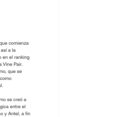
, que comienza 
así a la 
 en el ranking 
 Vine Pair.
mo, que se 
n como 
l.
mo se creó a 
gica entre el 
o y Antel, a fin 