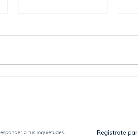
Se reglamenta la donación de
Javi
alimentos con destino al
vice
consumo humano.
Urug
un g
esponder a tus inquietudes.
Regístrate par