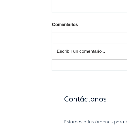
Comentarios
Escribir un comentario...
Requisitos para la
documentación de
donaciones de alimentos en
Uruguay
Contáctanos
Estamos a las órdenes para r