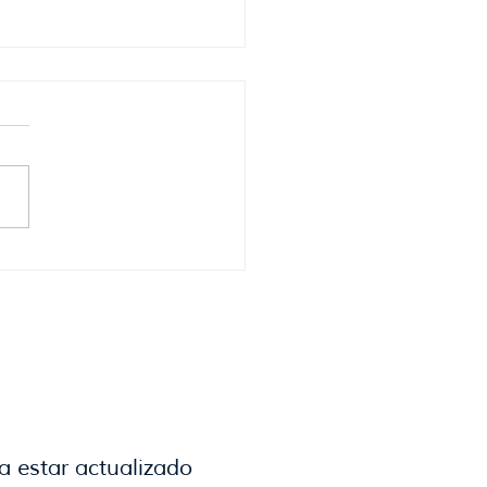
er Azcurra,
presidente de la Cámara
uaya de Turismo anticipa
ran verano en el Este.
a estar actualizado