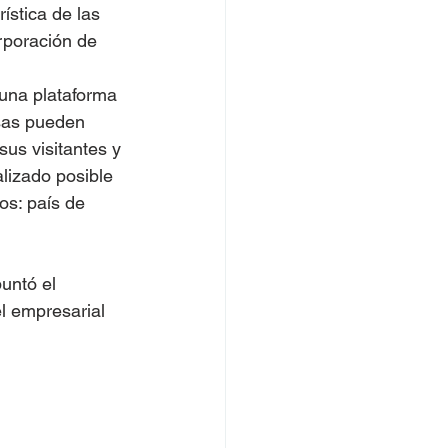
rística de las 
rporación de 
una plataforma 
sas pueden 
us visitantes y 
lizado posible 
os: país de 
untó el 
l empresarial 