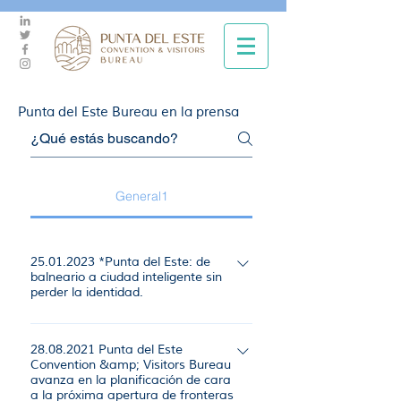
Punta del Este Bureau en la prensa
General1
25.01.2023 *Punta del Este: de
balneario a ciudad inteligente sin
perder la identidad.
¿Puede un balneario mantener su
identidad y a su vez transformarse en
28.08.2021 Punta del Este
Convention &amp; Visitors Bureau
ciudad inteligente? Fuente: Galería
avanza en la planificación de cara
Ver nota >>>
a la próxima apertura de fronteras