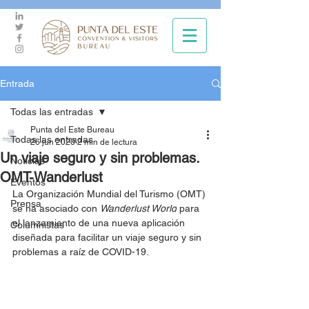
Entrada
Todas las entradas
Punta del Este Bureau
Todas las entradas
26 jun 2020
2 min de lectura
Un viaje seguro y sin problemas.
Noticias
OMT-Wanderlust
Eventos
La Organización Mundial del Turismo (OMT) 
Prensa
se ha asociado con 
Wanderlust World
 para 
el lanzamiento de una nueva aplicación 
Columnistas
diseñada para facilitar un viaje seguro y sin 
problemas a raíz de COVID-19.