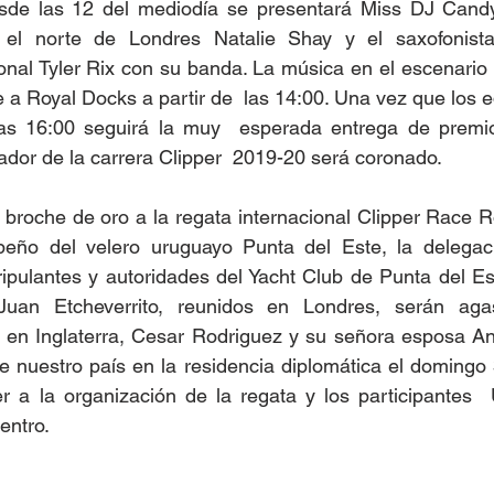
esde las 12 del mediodía se presentará Miss DJ Candy, 
el norte de Londres Natalie Shay y el saxofonista,
onal Tyler Rix con su banda. La música en el escenario
e a Royal Docks a partir de  las 14:00. Una vez que los 
 las 16:00 seguirá la muy  esperada entrega de premio
dor de la carrera Clipper  2019-20 será coronado. 
roche de oro a la regata internacional Clipper Race Ro
ño del velero uruguayo Punta del Este, la delegació
ipulantes y autoridades del Yacht Club de Punta del Es
an Etcheverrito, reunidos en Londres, serán agasa
en Inglaterra, Cesar Rodriguez y su señora esposa Angi
e nuestro país en la residencia diplomática el domingo 31
r a la organización de la regata y los participantes  
entro.