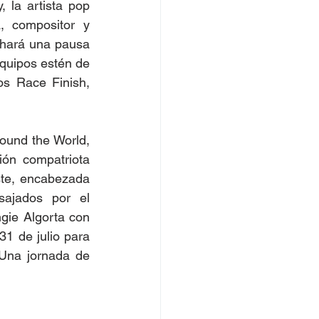
la artista pop  
 compositor y  
 hará una pausa 
equipos estén de 
s Race Finish, 
und the World,  
n compatriota  
te, encabezada  
jados por el  
e Algorta con  
 de julio para  
Una jornada de 