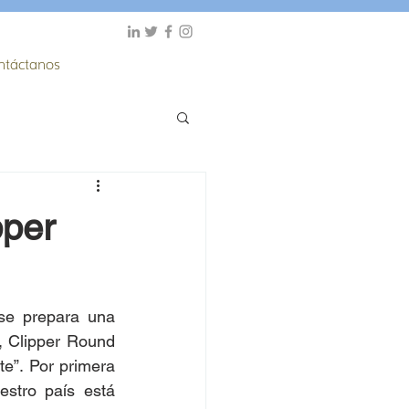
ntáctanos
pper
e prepara una  
 Clipper Round  
e”. Por primera  
stro país está  