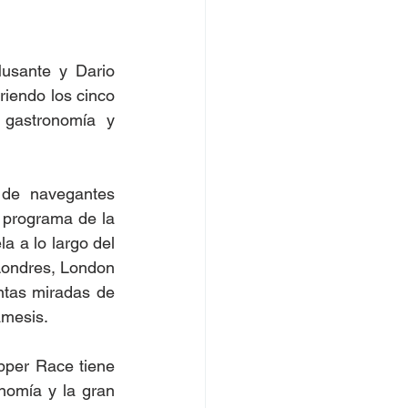
sante y Dario  
endo los cinco  
, gastronomía  y 
de navegantes  
 programa de la 
 a lo largo del 
 Londres, London 
ntas miradas de 
mesis. 
per Race tiene  
omía y la gran  