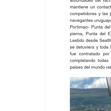
autoridades del Yac
mantiene un contacto
competidores y las p
navegantes uruguayos
Portimao- Punta del
pierna, Punta del E
Lestido desde Seatt
se detuviera y toda 
fue contratado po
completando todas l
países del mundo ret