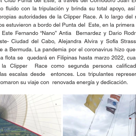
ht Club Punta del Este, a través del Comodoro Juan Ech
 fluido con la tripulación y brinda su total apoyo, así 
ropias autoridades de la Clipper Race. A lo largo del re
 estuvieron a bordo del Punta del  Este, en la primera 
 Este Fernando “Nano” Antia  Bernardez y Dario Rodr
ste- Ciudad del Cabo, Alejandra Alvira y Sofía Strass
le a Bermuda. La pandemia por el coronavirus hizo que 
la flota se  quedará en Filipinas hasta marzo 2022, cu
r la Clipper  Race como segunda persona calificad
as escalas desde  entonces. Los tripulantes represen
omaron su viaje con  renovada energía y dedicación.