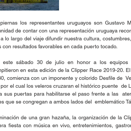
piernas los representantes uruguayos son Gustavo Mu
nidad de contar con una representación uruguaya recorri
a lo largo del viaje difundir nuestra cultura, costumbres
 con resultados favorables en cada puerto tocado. 
rá este sábado 30 de julio en honor a los equipos 
itieron en esta edición de la Clipper Race 2019-20. El
0, comienza con un imponente y colorido Desfile de  Vela
por el cual los veleros cruzaran el histórico puente  de
a sus puertas para habilitarse el paso frente a las  ate
es que se congregan a ambos lados del  emblemático Tá
minación de una gran hazaña, la organización de la Clip
ra fiesta con música en vivo, entretenimientos, gastron