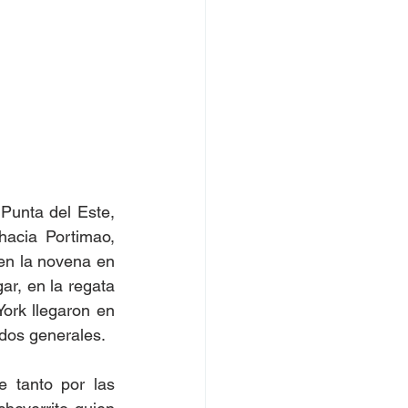
unta del Este,  
acia Portimao, 
 en la novena en 
r, en la regata 
rk llegaron en 
dos generales. 
tanto por las  