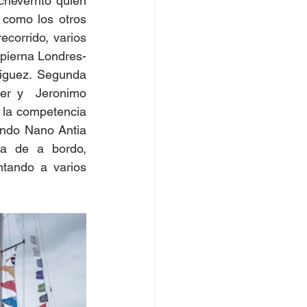
everrito quien  
como los otros  
corrido, varios 
pierna Londres- 
iguez. Segunda 
er y  Jeronimo 
la competencia 
ando Nano Antia 
a de a bordo, 
tando a varios 