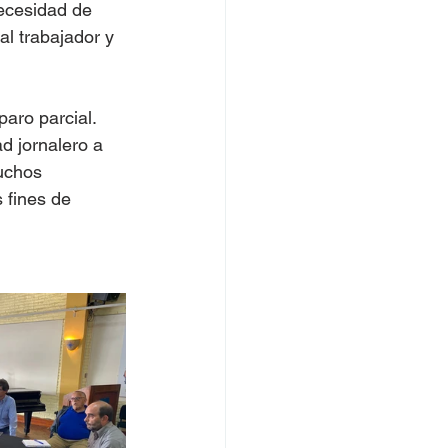
necesidad de 
al trabajador y 
aro parcial. 
ad jornalero a 
uchos 
 fines de 