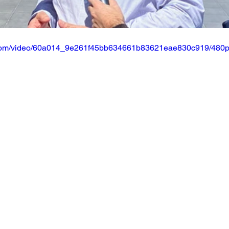
ic.com/video/60a014_9e261f45bb634661b83621eae830c919/480p