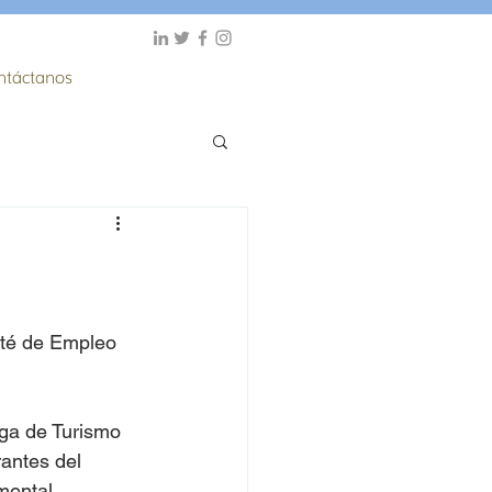
ntáctanos
ité de Empleo 
iga de Turismo 
rantes del 
ental, 