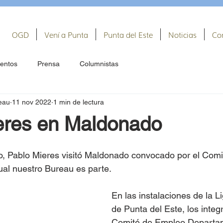
OGD
Vení a Punta
Punta del Este
Noticias
Co
entos
Prensa
Columnistas
eau
11 nov 2022
1 min de lectura
eres en Maldonado
jo, Pablo Mieres visitó Maldonado convocado por el Com
al nuestro Bureau es parte.
En las instalaciones de la L
de Punta del Este, los integ
Comité de Empleo Departam