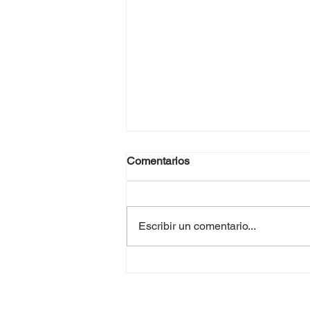
Comentarios
Escribir un comentario...
Requisitos para la
documentación de
donaciones de alimentos en