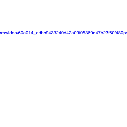
ic.com/video/60a014_edbc9433240d42a09f05360d47b23f60/480p/