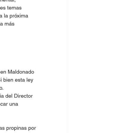
res temas 
a la próxima 
ra más 
o en Maldonado 
 bien esta ley 
. 
a del Director 
car una 
as propinas por 