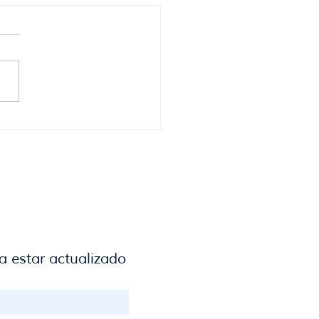
er Azcurra,
presidente de la Cámara
uaya de Turismo anticipa
ran verano en el Este.
a estar actualizado