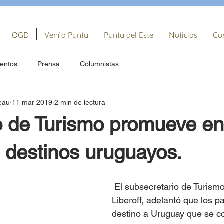
OGD
Vení a Punta
Punta del Este
Noticias
Co
entos
Prensa
Columnistas
eau
11 mar 2019
2 min de lectura
io de Turismo promueve en
 destinos uruguayos.
 El subsecretario de Turismo, Benjamín 
Liberoff, adelantó que los p
destino a Uruguay que se co