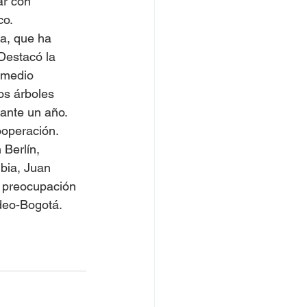
ar con 
co.
na, que ha 
Destacó la 
 medio 
s árboles 
ante un año. 
ooperación.
Berlín, 
bia, Juan 
a preocupación 
deo-Bogotá.  