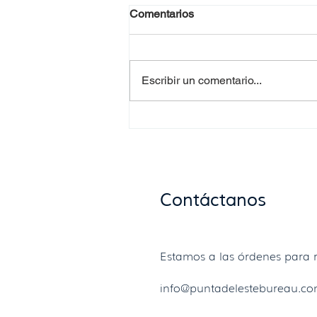
Comentarios
Escribir un comentario...
Requisitos para la
documentación de
donaciones de alimentos en
Uruguay
Contáctanos
Estamos a las órdenes para r
info@puntadelestebureau.c