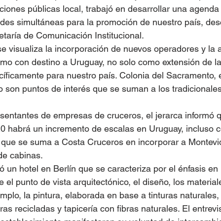
iones públicas local, trabajó en desarrollar una agenda
ades simultáneas para la promoción de nuestro país, desc
etaría de Comunicación Institucional.
“se visualiza la incorporación de nuevos operadores y la 
smo con destino a Uruguay, no solo como extensión de la
íficamente para nuestro país. Colonia del Sacramento, el 
 son puntos de interés que se suman a los tradicionale
sentantes de empresas de cruceros, el jerarca informó q
 habrá un incremento de escalas en Uruguay, incluso c
que se suma a Costa Cruceros en incorporar a Montev
de cabinas.
tó un hotel en Berlín que se caracteriza por el énfasis en 
 el punto de vista arquitectónico, el diseño, los material
mplo, la pintura, elaborada en base a tinturas naturales, y
s recicladas y tapicería con fibras naturales. El entrevi