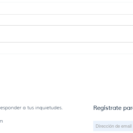
Se reglamenta la donación de
Javi
alimentos con destino al
vice
consumo humano.
Urug
un g
esponder a tus inquietudes.
Regístrate par
om