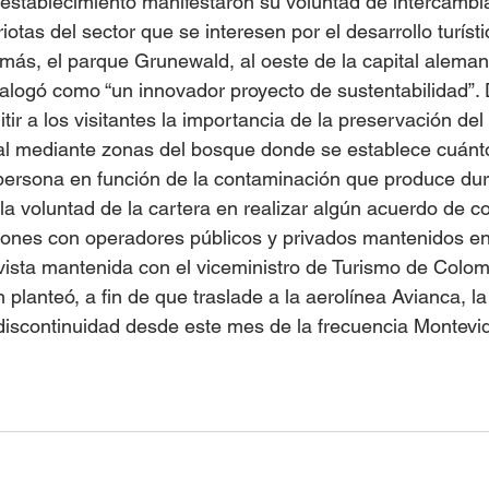
 establecimiento manifestaron su voluntad de intercambi
tas del sector que se interesen por el desarrollo turísti
demás, el parque Grunewald, al oeste de la capital alema
alogó como “un innovador proyecto de sustentabilidad”. 
ir a los visitantes la importancia de la preservación del
al mediante zonas del bosque donde se establece cuánto
persona en función de la contaminación que produce dur
 la voluntad de la cartera en realizar algún acuerdo de c
ones con operadores públicos y privados mantenidos en 
revista mantenida con el viceministro de Turismo de Colom
 planteó, a fin de que traslade a la aerolínea Avianca, l
a discontinuidad desde este mes de la frecuencia Montevi