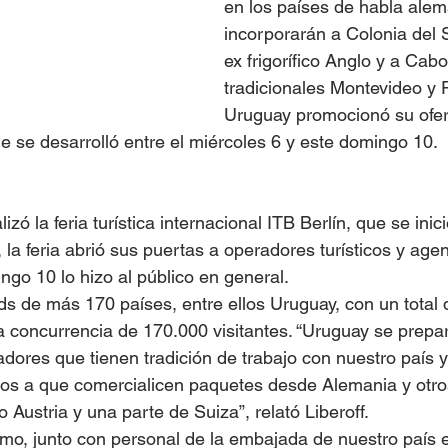
en los países de habla ale
incorporarán a Colonia del 
ex frigorífico Anglo y a Cabo
tradicionales Montevideo y P
Uruguay promocionó su ofert
que se desarrolló entre el miércoles 6 y este domingo 10. 
zó la feria turística internacional ITB Berlín, que se inic
, la feria abrió sus puertas a operadores turísticos y agen
go 10 lo hizo al público en general.  
nds de más 170 países, entre ellos Uruguay, con un total
a concurrencia de 170.000 visitantes. “Uruguay se prepar
adores que tienen tradición de trabajo con nuestro país 
os a que comercialicen paquetes desde Alemania y otro
Austria y una parte de Suiza”, relató Liberoff.
ismo, junto con personal de la embajada de nuestro país 