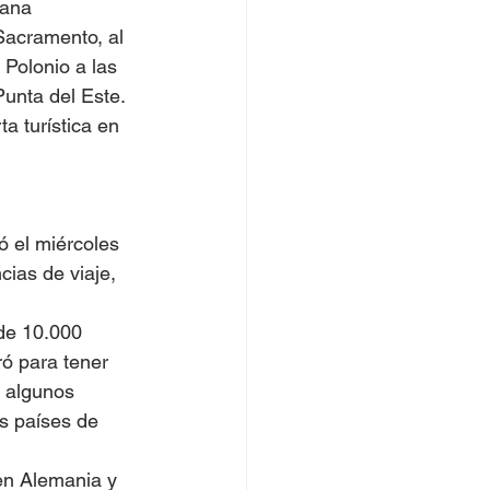
mana 
Sacramento, al 
 Polonio a las 
unta del Este. 
a turística en 
ió el miércoles 
cias de viaje, 
 de 10.000 
ó para tener 
y algunos 
s países de 
en Alemania y 