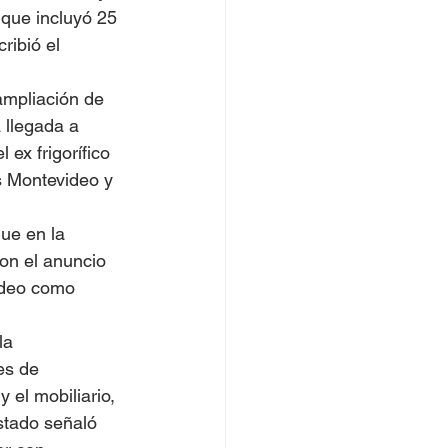
 que incluyó 25 
ribió el 
ampliación de 
 llegada a 
ex frigorífico 
s Montevideo y 
ue en la 
on el anuncio 
ideo como 
la 
es de 
 el mobiliario, 
stado señaló 