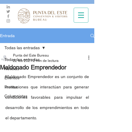
Entrada
Todas las entradas
Punta del Este Bureau
Todas las entradas
22 feb 2021
2 min de lectura
Maldonado Emprendedor
Noticias
Maldonado Emprendedor es un conjunto de 
Eventos
Prensa
instituciones que interactúan para generar 
Columnistas
condiciones favorables para impulsar el 
desarrollo de los emprendimientos en todo 
el departamento.