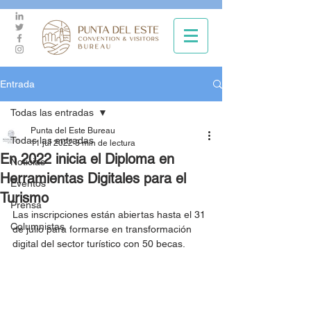
Entrada
Todas las entradas
Punta del Este Bureau
Todas las entradas
11 jul 2022
3 min de lectura
En 2022 inicia el Diploma en
Noticias
Herramientas Digitales para el
Eventos
Turismo
Prensa
Las inscripciones están abiertas hasta el 31 
Columnistas
de julio para formarse en transformación 
digital del sector turístico con 50 becas.