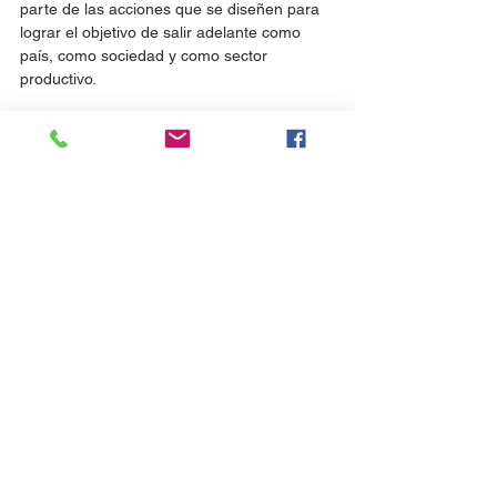
parte de las acciones que se diseñen para 
lograr el objetivo de salir adelante como 
país, como sociedad y como sector 
productivo.
Los Centros de Información Turística de la 
ciudad permanecerán cerrados; y desde 
nuestra Asociación estaremos dando 
soporte por el 
cel. 094 234666 
o por mail 
info@puntadelestebureau.com
Quedamos atentos a las necesidades de 
nuestro destino y abiertos de manera online 
en todas nuestras vías de comunicación
www.puntadelestebureau.com
Seguinos en redes sociales! Facebook / 
Twitter / Instagram @bureaupde