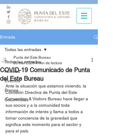
Entrada
Todas las entradas
Punta del Este Bureau
Todas las entradas
26 mar 2020
4 min de lectura
COVID-19 Comunicado de Punta
Noticias
del Este Bureau
Eventos
Ante la situación que estamos viviendo, la 
Prensa
Comisión Directiva de Punta del Este 
Convention & Visitors Bureau hace llegar a 
Columnistas
sus socios y a la comunidad toda 
información de interés y llama a todos a 
tomar conciencia de la gravedad que 
significa este momento para el sector y 
para el país.