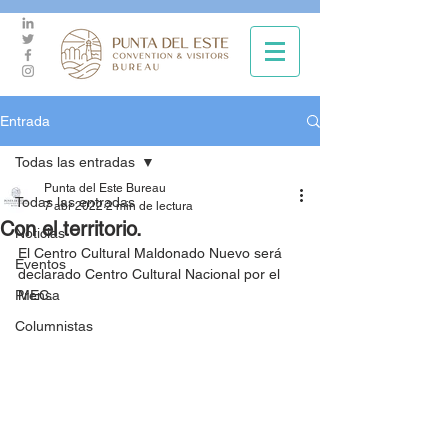
Entrada
Todas las entradas
Punta del Este Bureau
Todas las entradas
7 abr 2022
2 min de lectura
Con el territorio.
Noticias
El Centro Cultural Maldonado Nuevo será 
Eventos
declarado Centro Cultural Nacional por el 
Prensa
MEC.
Columnistas