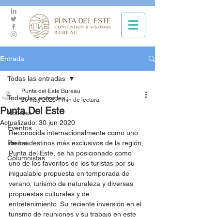
Entrada
Todas las entradas
Punta del Este Bureau
Todas las entradas
26 may 2020
1 min de lectura
Punta Del Este
Noticias
Actualizado:
30 jun 2020
Eventos
Reconocida internacionalmente como uno 
Prensa
de los destinos más exclusivos de la región, 
Punta del Este, se ha posicionado como 
Columnistas
uno de los favoritos de los turistas por su 
inigualable propuesta en temporada de 
verano, turismo de naturaleza y diversas 
propuestas culturales y de 
entretenimiento. Su reciente inversión en el 
turismo de reuniones y su trabajo en este 