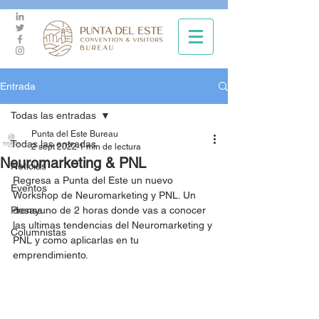
Entrada
Todas las entradas
Punta del Este Bureau
Todas las entradas
2 sept 2022
1 min de lectura
Neuromarketing & PNL
Noticias
Regresa a Punta del Este un nuevo 
Eventos
Workshop de Neuromarketing y PNL. Un 
Prensa
desayuno de 2 horas donde vas a conocer 
las ultimas tendencias del Neuromarketing y 
Columnistas
PNL y como aplicarlas en tu 
emprendimiento. 