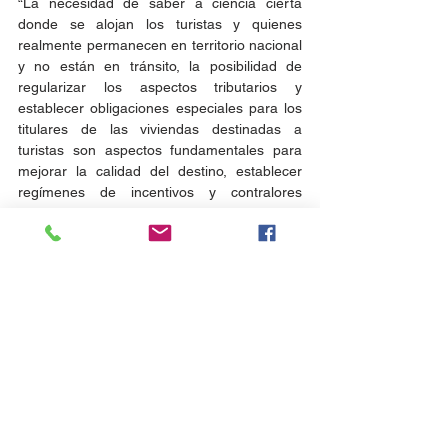
“La necesidad de saber a ciencia cierta 
donde se alojan los turistas y quienes 
realmente permanecen en territorio nacional 
y no están en tránsito, la posibilidad de 
regularizar los aspectos tributarios y 
establecer obligaciones especiales para los 
titulares de las viviendas destinadas a 
turistas son aspectos fundamentales para 
mejorar la calidad del destino, establecer 
regímenes de incentivos y contralores 
eficaces y permitir que la hotelería se 
desarrolle de forma segura frente a la 
actividad irregular”, puntualizó.
Plataformas
Las plataformas como Airbnb o Booking han 
sido los potenciadores de este fenómeno. La 
regulación de las plataformas en Uruguay es 
un fenómeno aún más complejo por la 
extraterritorialidad de las normas; el lugar 
desde donde desarrollan sus actividades y 
el lugar del cumplimiento de los contratos.