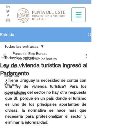
Entrada
Todas las entradas
Punta del Este Bureau
Todas las entradas
20 feb 2023
5 min de lectura
Ley de vivienda turística ingresó al
Noticias
Parlamento
Eventos
¿Tiene Uruguay la necesidad de contar con 
Prensa
una ley de vivienda turística? Para los 
operadores del sector no hay otra respuesta 
Columnistas
que SI, porque en un país donde el turismo 
es uno de los principales aportantes de 
divisas, la normativa se hace más que 
necesaria para profesionalizar el sector y 
eliminar la informalidad.