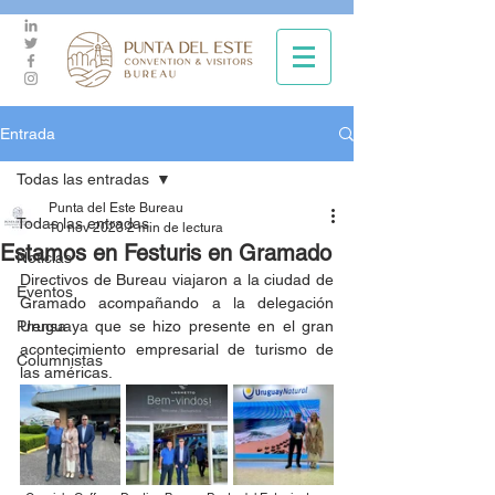
Entrada
Todas las entradas
Punta del Este Bureau
Todas las entradas
10 nov 2023
2 min de lectura
Estamos en Festuris en Gramado
Noticias
Directivos de Bureau viajaron a la ciudad de 
Eventos
Gramado acompañando a la delegación 
Prensa
Uruguaya que se hizo presente en el gran 
acontecimiento empresarial de turismo de 
Columnistas
las américas.