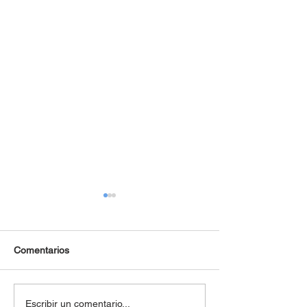
Comentarios
Se reglamenta la
Diciembre llega 
Escribir un comentario...