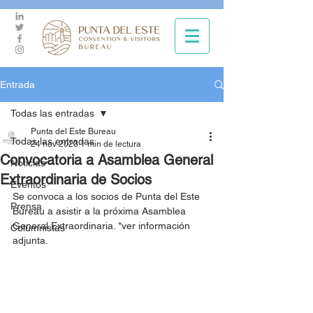
Entrada
Todas las entradas
Punta del Este Bureau
Todas las entradas
24 nov 2023
1 min de lectura
Convocatoria a Asamblea General
Noticias
Extraordinaria de Socios
Eventos
Se convoca a los socios de Punta del Este 
Prensa
Bureau a asistir a la próxima Asamblea 
General Extraordinaria. *ver información 
Columnistas
adjunta.