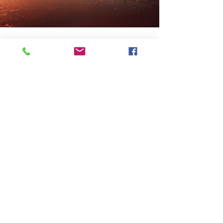
Contáctanos
Estamos a las órdenes para responder a tus
inquietudes.
info@puntadelestebureau.com
WhatsApp | (+598)
94 234 666
Aeropuerto Internacional de Punta del Este
Punta del Este - Uruguay
Regístrate para estar actualizado
Suscríbete ahora