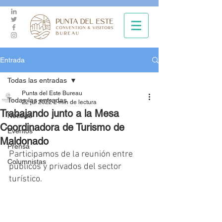
Entrada
Todas las entradas
Punta del Este Bureau
Todas las entradas
22 jul 2022
2 min de lectura
Trabajando junto a la Mesa
Noticias
Coordinadora de Turismo de
Eventos
Maldonado
Prensa
Participamos de la reunión entre 
Columnistas
públicos y privados del sector 
turístico.