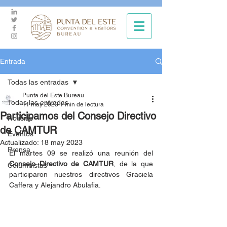
Entrada
Todas las entradas
Punta del Este Bureau
Todas las entradas
11 may 2023
1 min de lectura
Participamos del Consejo Directivo
Noticias
de CAMTUR
Eventos
Actualizado:
18 may 2023
Prensa
El martes 09 se realizó una reunión del 
Consejo Directivo de CAMTUR
, de la que 
Columnistas
participaron nuestros directivos Graciela 
Caffera y Alejandro Abulafia.