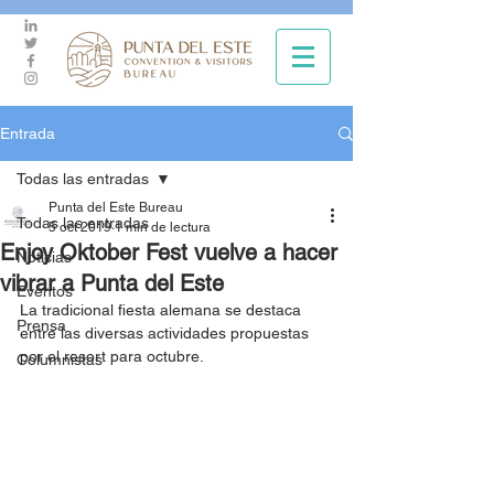
Entrada
Todas las entradas
Punta del Este Bureau
Todas las entradas
5 oct 2019
1 min de lectura
Enjoy Oktober Fest vuelve a hacer
Noticias
vibrar a Punta del Este
Eventos
La tradicional fiesta alemana se destaca 
Prensa
entre las diversas actividades propuestas 
por el resort para octubre.
Columnistas