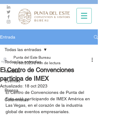
Entrada
Todas las entradas
Punta del Este Bureau
Todas las entradas
16 oct 2023
2 min de lectura
El Centro de Convenciones
Noticias
participa de IMEX
Eventos
Actualizado:
18 oct 2023
Prensa
El Centro de Convenciones de Punta del 
Este está participando de IMEX América en 
Columnistas
Las Vegas, en el corazón de la industria 
global de eventos empresariales.