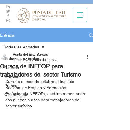
Entrada
Todas las entradas
Punta del Este Bureau
Todas las entradas
22 oct 2020
2 min de lectura
Cursos de INEFOP para
Noticias
trabajadores del sector Turismo
Eventos
Durante el mes de octubre el Instituto 
Prensa
Nacional de Empleo y Formación 
Profesional (INEFOP), está instrumentando 
Columnistas
dos nuevos cursos para trabajadores del 
sector turístico.