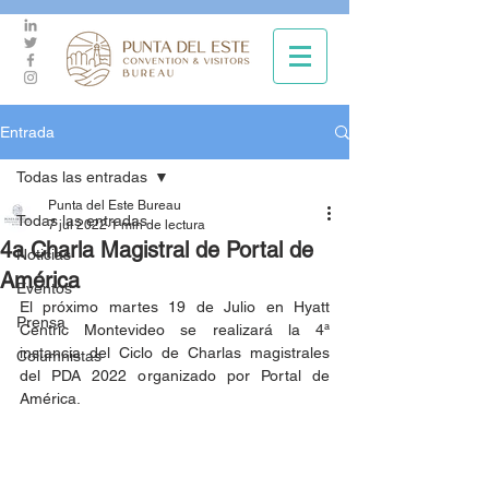
Entrada
Todas las entradas
Punta del Este Bureau
Todas las entradas
7 jul 2022
1 min de lectura
4a Charla Magistral de Portal de
Noticias
América
Eventos
El próximo martes 19 de Julio en Hyatt 
Prensa
Centric Montevideo se realizará la 4ª 
instancia del Ciclo de Charlas magistrales 
Columnistas
del PDA 2022 organizado por Portal de 
América.