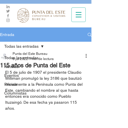
Entrada
Todas las entradas
Punta del Este Bureau
Todas las entradas
6 jul 2022
1 min de lectura
115 años de Punta del Este
Noticias
El
 5 de julio de 1907
 el presidente 
Claudio 
Eventos
Williman 
promulgó la ley 3186 que
 bautizó 
Prensa
oficialmente a la Península
 como 
Punta del 
Este, cambiando el nombre al que hasta 
Columnistas
entonces era conocido como Pueblo 
Ituzaingó. 
De esa fecha ya pasaron 115 
años.