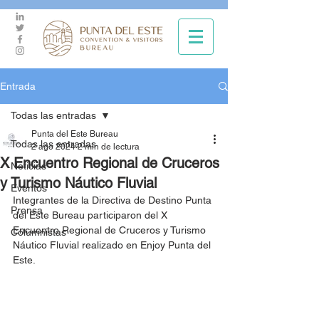
Entrada
Todas las entradas
Punta del Este Bureau
Todas las entradas
2 ago 2024
2 min de lectura
X Encuentro Regional de Cruceros
Noticias
y Turismo Náutico Fluvial
Eventos
Integrantes de la Directiva de Destino Punta 
Prensa
del Este Bureau participaron del X 
Encuentro Regional de Cruceros y Turismo 
Columnistas
Náutico Fluvial realizado en Enjoy Punta del 
Este.