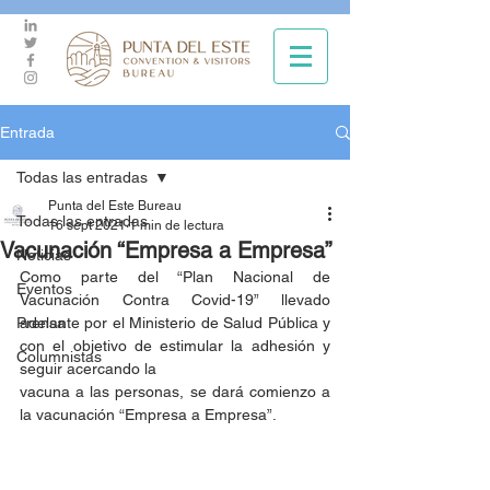
Entrada
Todas las entradas
Punta del Este Bureau
Todas las entradas
16 sept 2021
1 min de lectura
Vacunación “Empresa a Empresa”
Noticias
Como parte del “Plan Nacional de 
Eventos
Vacunación Contra Covid-19” llevado 
Prensa
adelante por el Ministerio de Salud Pública y 
con el objetivo de estimular la adhesión y 
Columnistas
seguir acercando la
vacuna a las personas, se dará comienzo a 
la vacunación “Empresa a Empresa”.