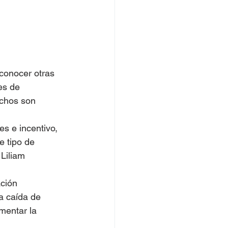
conocer otras 
es de 
uchos son 
s e incentivo, 
 tipo de 
Liliam 
ación 
a caída de 
mentar la 