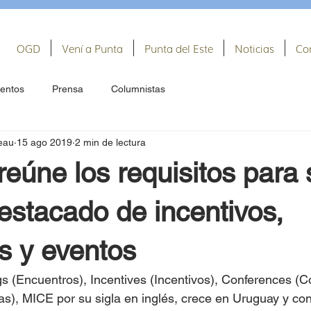
OGD
Vení a Punta
Punta del Este
Noticias
Co
entos
Prensa
Columnistas
eau
15 ago 2019
2 min de lectura
eúne los requisitos para 
estacado de incentivos,
s y eventos
 (Encuentros), Incentives (Incentivos), Conferences (C
as), MICE por su sigla en inglés, crece en Uruguay y con