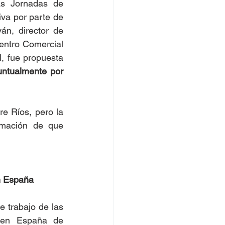
as Jornadas de 
iva por parte de 
n, director de 
entro Comercial 
e Industrial de Salto (CCIS), La idea de que Termatalia 2023 sea binacional, fue propuesta 
untualmente por 
e Ríos, pero la 
mación de que 
n España
 trabajo de las 
 en España de 