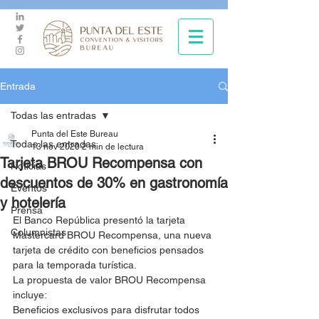
Entrada
Todas las entradas
Punta del Este Bureau
Todas las entradas
13 nov 2020
2 min de lectura
Tarjeta BROU Recompensa con
Noticias
descuentos de 30% en gastronomía
Eventos
y hotelería
Prensa
El Banco República presentó la tarjeta 
Columnistas
Mastercard BROU Recompensa, una nueva 
tarjeta de crédito con beneficios pensados 
para la temporada turística.
La propuesta de valor BROU Recompensa 
incluye:
Beneficios exclusivos para disfrutar todos 