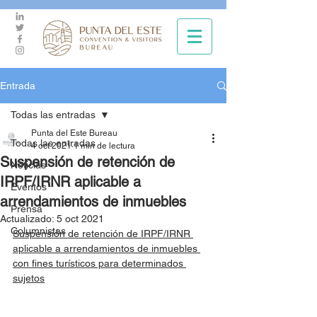
Entrada
Todas las entradas
Punta del Este Bureau
Todas las entradas
4 oct 2021
1 min de lectura
Suspensión de retención de
Noticias
IRPF/IRNR aplicable a
Eventos
arrendamientos de inmuebles
Prensa
Actualizado:
5 oct 2021
Columnistas
Suspensión de retención de IRPF/IRNR 
aplicable a arrendamientos de inmuebles 
con fines turísticos para determinados 
sujetos