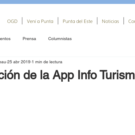
OGD
Vení a Punta
Punta del Este
Noticias
Co
entos
Prensa
Columnistas
eau
25 abr 2019
1 min de lectura
ión de la App Info Turism