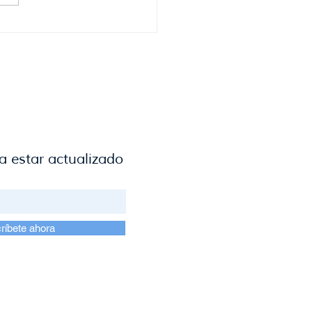
entradas agotadas, se
ró la cuarta edición del
n del Vino Uruguayo
a estar actualizado
ríbete ahora