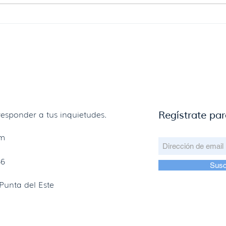
Lanzamiento de UCU Sénior
Con 
celeb
Saló
esponder a tus inquietudes.
Regístrate par
om
66
Susc
Punta del Este