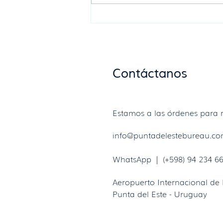
Diciembre llega a Enjoy Punta
del Este con grandes
estrenos, celebraciones y
más entretenimiento.
Contáctanos
Estamos a las órdenes para r
info@puntadelestebureau.c
WhatsApp | (+598) 94 234 6
Aeropuerto Internacional de 
Punta del Este - Uruguay