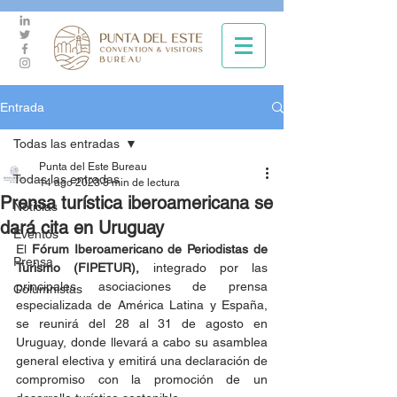
Entrada
Todas las entradas
Punta del Este Bureau
Todas las entradas
14 ago 2023
3 min de lectura
Prensa turística iberoamericana se
Noticias
dará cita en Uruguay
Eventos
El 
Fórum Iberoamericano de Periodistas de 
Prensa
Turismo (FIPETUR),
 integrado por las 
principales asociaciones de prensa 
Columnistas
especializada de América Latina y España, 
se reunirá del 28 al 31 de agosto en 
Uruguay, donde llevará a cabo su asamblea 
general electiva y emitirá una declaración de 
compromiso con la promoción de un 