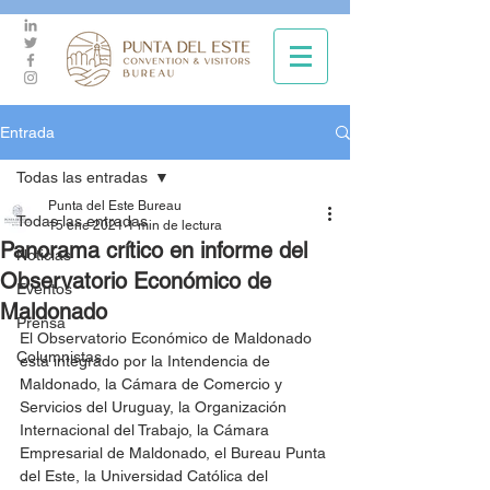
Entrada
Todas las entradas
Punta del Este Bureau
Todas las entradas
15 ene 2021
1 min de lectura
Panorama crítico en informe del
Noticias
Observatorio Económico de
Eventos
Maldonado
Prensa
El Observatorio Económico de Maldonado 
Columnistas
está integrado por la Intendencia de 
Maldonado, la Cámara de Comercio y 
Servicios del Uruguay, la Organización 
Internacional del Trabajo, la Cámara 
Empresarial de Maldonado, el Bureau Punta 
del Este, la Universidad Católica del 