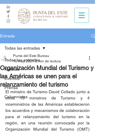
Entrada
Todas las entradas
Punta del Este Bureau
Todas las entradas
10 may 2021
2 min de lectura
Organización Mundial del Turismo y
Noticias
las Américas se unen para el
Eventos
relanzamiento del turismo
Prensa
El ministro de Turismo David Collado junto a 
Columnistas
otros 15 ministros de Turismo y 4 
viceministros de las Américas establecieron 
los acuerdos y mecanismos de colaboración 
para el relanzamiento del turismo en la 
región, en una reunión convocada por la 
Organización Mundial del Turismo (OMT) 