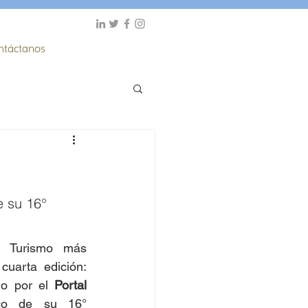
ntáctanos
e su 16° 
 Turismo más 
destacado del año en su cuarta edición: 
do por el 
Portal 
o de su 16° 