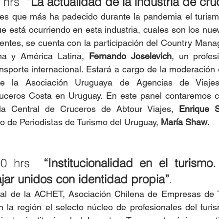
 hrs 
 “La actualidad de la industria de cru
des que más ha padecido durante la pandemia el turismo
e está ocurriendo en esta industria, cuales son los nuev
lientes, se cuenta con la participación del Country Mana
na y América Latina, 
Fernando Joselevich
, un profes
ansporte internacional. Estará a cargo de la moderación 
de la Asociación Uruguaya de Agencias de Viaje
uceros Costa en Uruguay. En este panel contaremos co
la Central de Cruceros de Abtour Viajes, 
Enrique S
lo de Periodistas de Turismo del Uruguay, 
María Shaw
.
00 hrs
  “Institucionalidad en el turismo.
ajar unidos con identidad propia”
.
ral de la ACHET, Asociación Chilena de Empresas de 
en la región el selecto núcleo de profesionales del tur