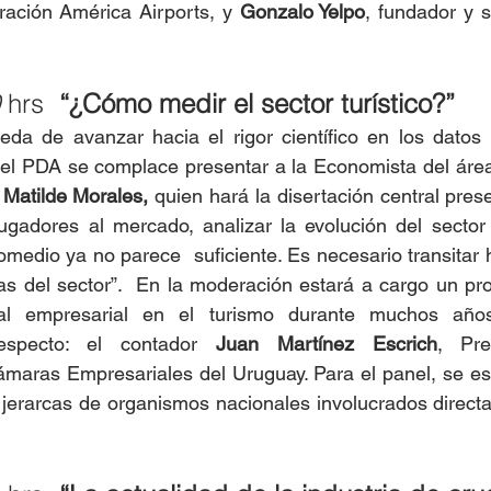
ración América Airports, y 
Gonzalo Yelpo
, fundador y s
 
hrs
  “¿Cómo medir el sector turístico?”
da de avanzar hacia el rigor científico en los datos e
 el PDA se complace presentar a la Economista del área
 
Matilde Morales,
 quien hará la disertación central pres
ugadores al mercado, analizar la evolución del sector
romedio ya no parece  suficiente. Es necesario transitar 
cas del sector”.  En la moderación estará a cargo un pro
ial empresarial en el turismo durante muchos años
especto: el contador 
Juan Martínez Escrich
, Pre
maras Empresariales del Uruguay. Para el panel, se est
 jerarcas de organismos nacionales involucrados direct