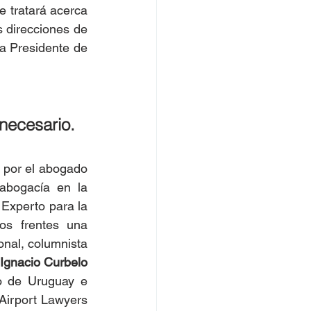
e tratará acerca 
s direcciones de 
a Presidente de 
ecesario. 
Esta temática de gran actualidad y necesidad de tratamiento, será abordada por el abogado 
abogacía en la 
xperto para la 
s frentes una 
nal, columnista 
Ignacio Curbelo 
o de Uruguay e 
Airport Lawyers 