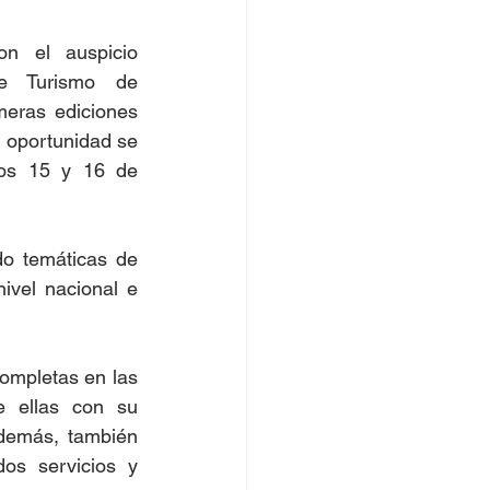
n el auspicio 
de Turismo de 
meras ediciones 
 oportunidad se 
os 15 y 16 de 
o temáticas de 
ivel nacional e 
mpletas en las 
 ellas con su 
demás, también 
os servicios y 