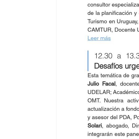
consultor especializa
de la planificación y
Turismo en Uruguay, 
CAMTUR, Docente Uni
Leer más
12.30 a 13.
Desafíos urge
Julio Facal
, docent
UDELAR; Académico p
OMT. Nuestra acti
actualización a fond
y asesor del PDA, Po
Solari
, abogado, Dir
integrarán este pan