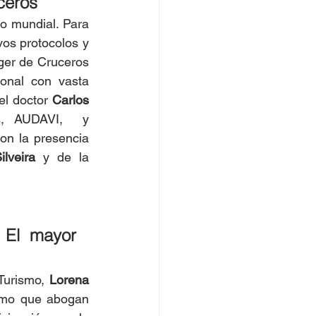
ceros”
 mundial. Para 
os protocolos y 
ger de Cruceros 
ional con vasta 
el doctor 
Carlos 
s, AUDAVI,  y 
n la presencia 
ilveira
 y de la 
 El mayor 
Turismo,
 Lorena 
ismo que abogan 