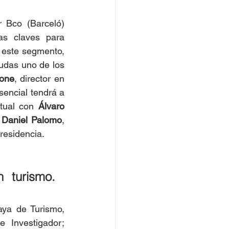
 Bco (Barceló) 
s claves para 
 este segmento, 
udas uno de los 
done
, director en 
encial tendrá a 
tual con 
Álvaro 
 
Daniel Palomo
, 
residencia.
 turismo. 
ya de Turismo, 
 Investigador; 