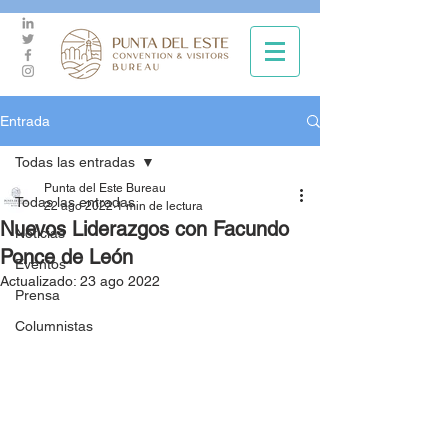
Entrada
Todas las entradas
Punta del Este Bureau
Todas las entradas
22 ago 2022
1 min de lectura
Nuevos Liderazgos con Facundo
Noticias
Ponce de León
Eventos
Actualizado:
23 ago 2022
Prensa
Columnistas