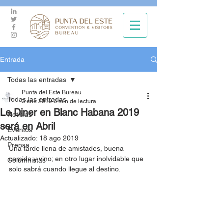
Entrada
Todas las entradas
Punta del Este Bureau
Todas las entradas
3 ene 2019
3 min de lectura
Le Diner en Blanc Habana 2019
Noticias
será en Abril
Eventos
Actualizado:
18 ago 2019
Prensa
Una tarde llena de amistades, buena 
comida y vino; en otro lugar inolvidable que 
Columnistas
solo sabrá cuando llegue al destino. 