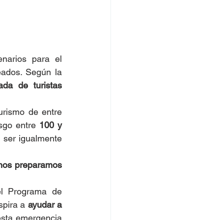
narios para el 
ados. Según la 
ada de turistas 
Esto podría traducirse en una pérdida de ingresos por exportaciones del turismo de entre 
sgo entre 
100 y 
 ser igualmente 
nos preparamos 
l Programa de 
pira a 
ayudar a 
esta emergencia 