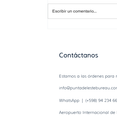
Escribir un comentario...
Requisitos para la
documentación de
donaciones de alimentos en
Uruguay
Contáctanos
Estamos a las órdenes para r
info@puntadelestebureau.c
WhatsApp | (+598) 94 234 6
Aeropuerto Internacional de 