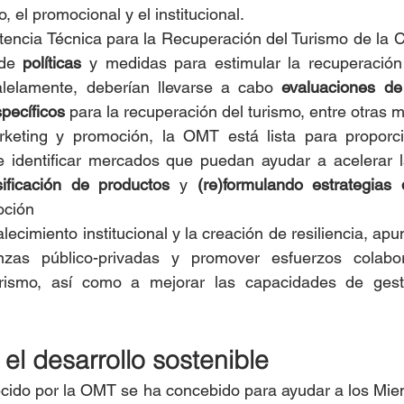
, el promocional y el institucional.
tencia Técnica para la Recuperación del Turismo de la 
 de 
políticas
 y medidas para estimular la recuperación
ralelamente, deberían llevarse a cabo 
evaluaciones de
pecíficos
 para la recuperación del turismo, entre otras 
eting y promoción, la OMT está lista para proporcio
de identificar mercados que puedan ayudar a acelerar l
sificación de productos
 y 
(re)formulando estrategias
oción
rtalecimiento institucional y la creación de resiliencia, apu
nzas público-privadas y promover esfuerzos colabor
urismo, así como a mejorar las capacidades de gesti
el desarrollo sostenible
ecido por la OMT se ha concebido para ayudar a los Miem