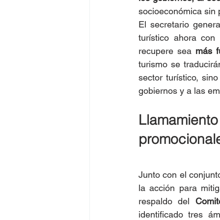
socioeconómica sin 
El secretario gener
turístico ahora co
recupere sea 
más f
turismo se traducirá
sector turístico, si
gobiernos y a las em
Llamamiento 
promocionale
Junto con el conjun
la acción para miti
respaldo del 
Comit
identificado tres á