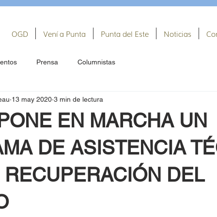
OGD
Vení a Punta
Punta del Este
Noticias
Co
entos
Prensa
Columnistas
eau
13 may 2020
3 min de lectura
 PONE EN MARCHA UN
MA DE ASISTENCIA TÉ
A RECUPERACIÓN DEL
O