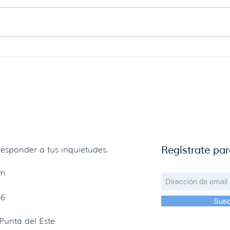
Se reglamenta la donación de
Javi
alimentos con destino al
vice
consumo humano.
Urug
un g
esponder a tus inquietudes.
Regístrate par
om
66
Susc
Punta del Este