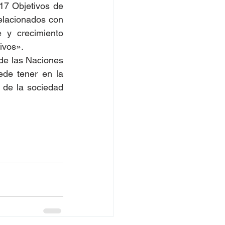
 17 Objetivos de 
elacionados con 
y crecimiento 
ivos».
e las Naciones 
Unidas a la COVID-19, haciendo hincapié en el papel que el turismo puede tener en la 
de la sociedad 