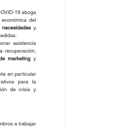
COVID-19 aboga 
 económica del 
 necesidades
 y 
medidas. 
nar asistencia 
a recuperación, 
 de marketing
 y 
nta en particular 
ativos para la 
ón de crisis y 
bros a trabajar 