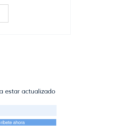
er Azcurra,
presidente de la Cámara
uaya de Turismo anticipa
ran verano en el Este.
a estar actualizado
ríbete ahora