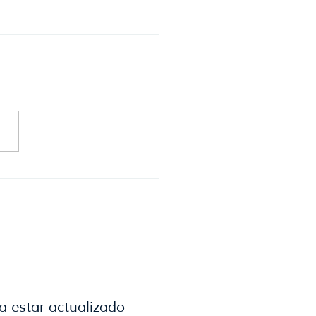
embre llega a Enjoy Punta
Este con grandes
enos, celebraciones y
entretenimiento.
a estar actualizado