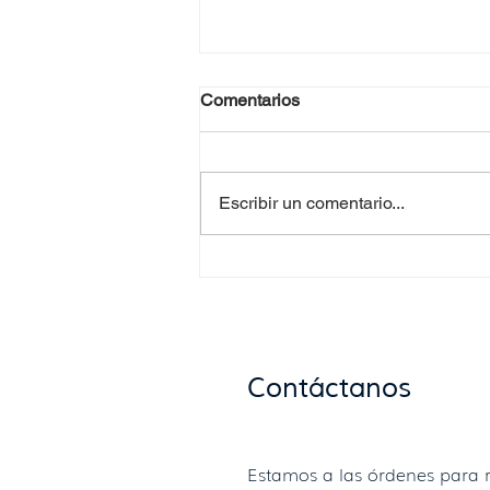
Comentarios
Escribir un comentario...
Requisitos para la
documentación de
donaciones de alimentos en
Uruguay
Contáctanos
Estamos a las órdenes para r