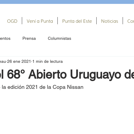
OGD
Vení a Punta
Punta del Este
Noticias
Co
entos
Prensa
Columnistas
eau
26 ene 2021
1 min de lectura
el 68° Abierto Uruguayo d
 la edición 2021 de la Copa Nissan 