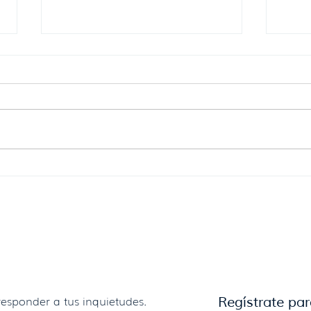
Se reglamenta la donación de
Dici
alimentos con destino al
del 
consumo humano.
estr
más 
esponder a tus inquietudes.
Regístrate par