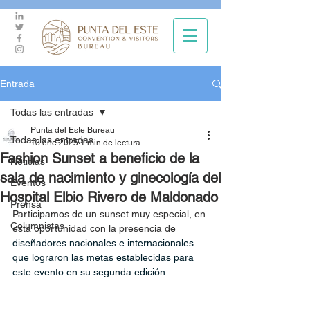
Entrada
Todas las entradas
Punta del Este Bureau
Todas las entradas
13 ene 2025
1 min de lectura
Fashion Sunset a beneficio de la
Noticias
sala de nacimiento y ginecología del
Eventos
Hospital Elbio Rivero de Maldonado
Prensa
Participamos de un sunset muy especial, en 
Columnistas
esta oportunidad con la presencia de 
diseñadores nacionales e internacionales 
que lograron las metas establecidas para 
este evento en su segunda edición.