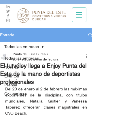
Entrada
Todas las entradas
Punta del Este Bureau
Todas las entradas
26 ene 2023
2 min de lectura
El futvóley llega a Enjoy Punta del
Noticias
Este de la mano de deportistas
Eventos
profesionales
Prensa
Del 29 de enero al 2 de febrero las máximas 
Columnistas
exponentes de la disciplina, con títulos 
mundiales, Natalia Guitler y Vanessa 
Tabarez ofrecerán clases magistrales en 
OVO Beach.