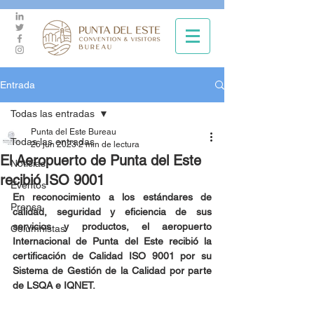
Entrada
Todas las entradas
Punta del Este Bureau
Todas las entradas
26 jun 2023
2 min de lectura
El Aeropuerto de Punta del Este
Noticias
recibió ISO 9001
Eventos
En reconocimiento a los estándares de 
Prensa
calidad, seguridad y eficiencia de sus 
servicios y productos, el aeropuerto 
Columnistas
Internacional de Punta del Este recibió la 
certificación de Calidad ISO 9001 por su 
Sistema de Gestión de la Calidad por parte 
de LSQA e IQNET.