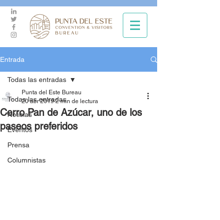
Entrada
Todas las entradas
Punta del Este Bureau
Todas las entradas
20 abr 2019
2 min de lectura
Cerro Pan de Azúcar, uno de los
Noticias
paseos preferidos
Eventos
Prensa
Columnistas