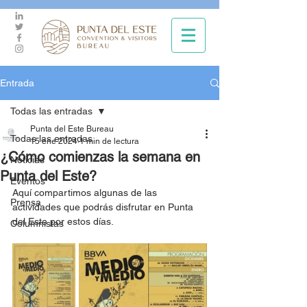
Entrada
Todas las entradas
Punta del Este Bureau
Todas las entradas
15 ene 2024
1 min de lectura
¿Cómo comienzas la semana en
Noticias
Punta del Este?
Eventos
Aquí compartimos algunas de las 
Prensa
actividades que podrás disfrutar en Punta 
del Este por estos días.
Columnistas