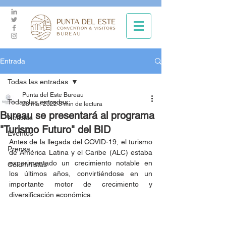
Entrada
Todas las entradas
Punta del Este Bureau
Todas las entradas
28 mar 2022
3 min de lectura
Bureau se presentará al programa
Noticias
"Turismo Futuro" del BID
Eventos
Antes de la llegada del COVID-19, el turismo 
Prensa
de América Latina y el Caribe (ALC) estaba 
experimentado un crecimiento notable en 
Columnistas
los últimos años, convirtiéndose en un 
importante motor de crecimiento y 
diversificación económica. 