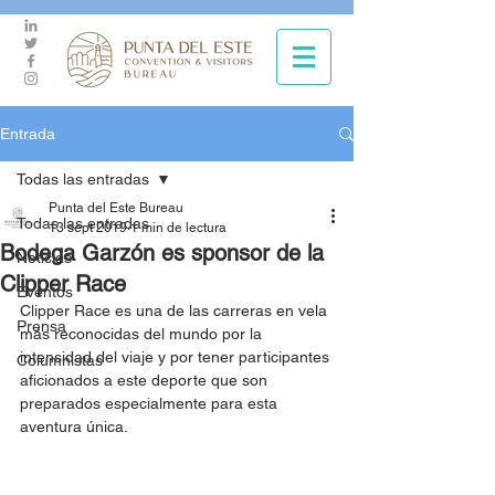
Entrada
Todas las entradas
Punta del Este Bureau
Todas las entradas
13 sept 2019
1 min de lectura
Bodega Garzón es sponsor de la
Noticias
Clipper Race
Eventos
Clipper Race es una de las carreras en vela 
Prensa
más reconocidas del mundo por la 
intensidad del viaje y por tener participantes 
Columnistas
aficionados a este deporte que son 
preparados especialmente para esta 
aventura única. 