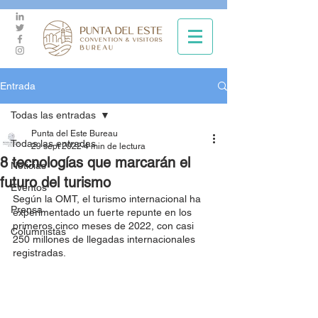
Entrada
Todas las entradas
Punta del Este Bureau
Todas las entradas
29 sept 2022
4 min de lectura
8 tecnologías que marcarán el
Noticias
futuro del turismo
Eventos
Según la OMT, el turismo internacional ha 
Prensa
experimentado un fuerte repunte en los 
primeros cinco meses de 2022, con casi 
Columnistas
250 millones de llegadas internacionales 
registradas.