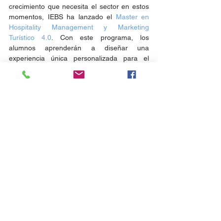
crecimiento que necesita el sector en estos 
momentos, IEBS ha lanzado el 
Master en 
Hospitality Management y Marketing 
Turístico 4.0
. Con este programa, los 
alumnos aprenderán a diseñar una 
experiencia única personalizada para el 
viajero digital y las técnicas de Marketing 
más avanzadas en el sector, entre otras 
muchas cosas.
Fuente: 
The Smart City Journal 
Noticias
Prensa